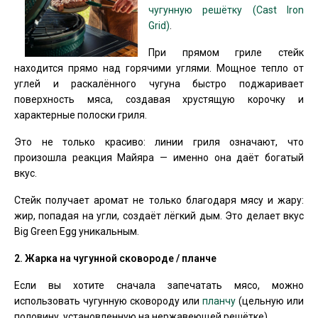
чугунную решётку (Cast Iron
Grid)
.
При прямом гриле стейк
находится прямо над горячими углями. Мощное тепло от
углей и раскалённого чугуна быстро поджаривает
поверхность мяса, создавая хрустящую корочку и
характерные полоски гриля.
Это не только красиво: линии гриля означают, что
произошла реакция Майяра — именно она даёт богатый
вкус.
Стейк получает аромат не только благодаря мясу и жару:
жир, попадая на угли, создаёт лёгкий дым. Это делает вкус
Big Green Egg уникальным.
2. Жарка на чугунной сковороде / планче
Если вы хотите сначала запечатать мясо, можно
использовать чугунную сковороду или
планчу
(цельную или
половину, установленную на нержавеющей решётке).