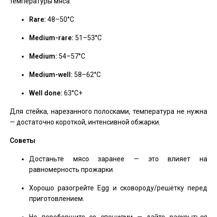
температуры мяса:
Rare:
48–50°C
Medium-rare:
51–53°C
Medium:
54–57°C
Medium-well:
58–62°C
Well done:
63°C+
Для стейка, нарезанного полосками, температура не нужна
— достаточно короткой, интенсивной обжарки.
Советы
Достаньте мясо заранее — это влияет на
равномерность прожарки.
Хорошо разогрейте Egg и сковороду/решётку перед
приготовлением.
Не переборщите со специями — дайте раскрыться