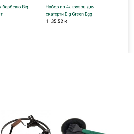
я барбекю Big
КУПИТЬ
Набор из 4х грузов для
КУПИТЬ
Перфор
шт
скатерти Big Green Egg
гриля B
1135.52 ₴
2200.0